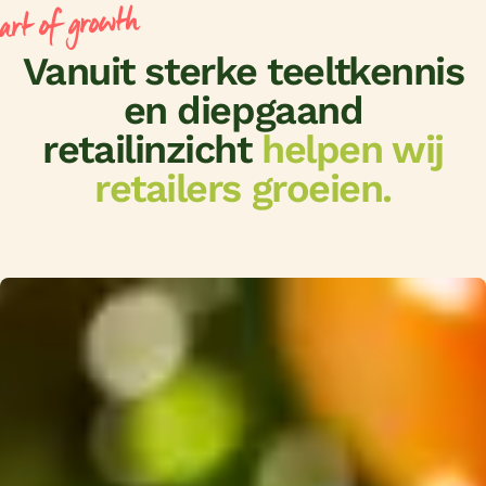
eart of growth
Vanuit sterke teeltkennis
en diepgaand
retailinzicht
helpen wij
retailers groeien.