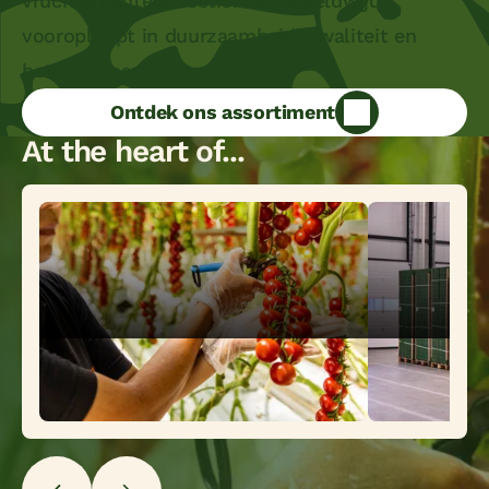
vruchtgroentecollectief dat wereldwijd
vooroploopt in duurzaamheid, kwaliteit en
betrouwbaarheid.
Ontdek ons assortiment
At the heart of...
Harvest
Supply Ex