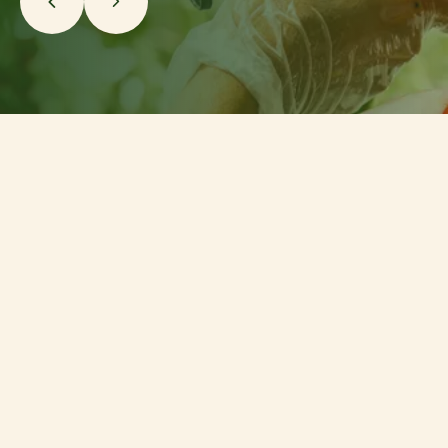
Onderscheidende concepten
Waar inzicht
het schap
versterkt
TNI ontwikkelt concepten die het schap beter
laten presteren: inhoudelijk sterk, relevant voor
de categorie en gericht op de consument van
vandaag.
Ontdek meer over onze toegevoegde
waarde