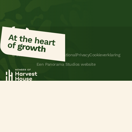
info@tniholland.nl
TNI
© 2026 Terra Natura International
Privacy
Cookieverklaring
Een Panorama Studios website
Harvest House