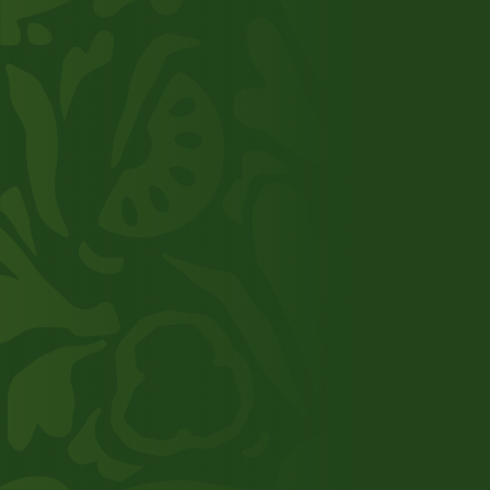
Neem contact op
Over ons
Onze keten
Assortiment
Toegevoegde waarde
Werken bij TNI
0174 - 519 100