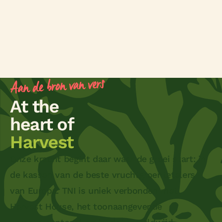
Aan de bron van vers
At the
heart of
Harvest
Onze kracht begint daar waar de groei start: in
de kassen van de beste vruchtgroentetelers
van Europa. TNI is uniek verbonden met
Harvest House, het toonaangevende