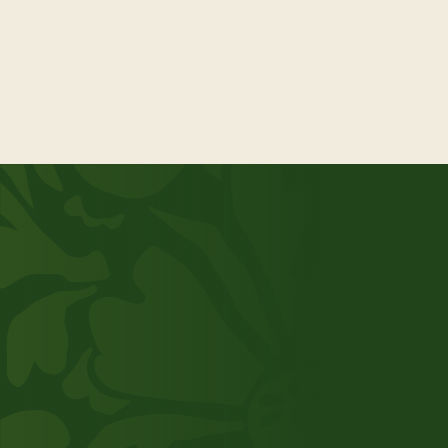
kijkje
achter de schermen.
Kom in contact
Samen groeien?
Benieuwd wat TNI kan betekenen binnen jouw
keten? Of wil je bij ons werken? Wij gaan graag
het gesprek aan om de mogelijkheden te
bespreken.