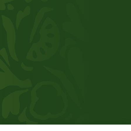
Neem contact op
Over ons
Onze keten
Assortiment
Toegevoegde waarde
Werken bij TNI
0174 - 519 100