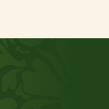
Consent
Ik ga akkoord met de privacyverklaring van
*
Terra Natura International
Verzenden
Kom in contact
Samen groeien?
Benieuwd wat TNI kan betekenen binnen jouw
keten? Of wil je bij ons werken? Wij gaan graag
het gesprek aan om de mogelijkheden te
bespreken.