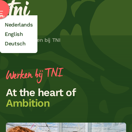
TNI
Selecteer taal
nu
Nederlands
English
Home
Werken bij TNI
Deutsch
Werken bij TNI
At the heart of
Ambition