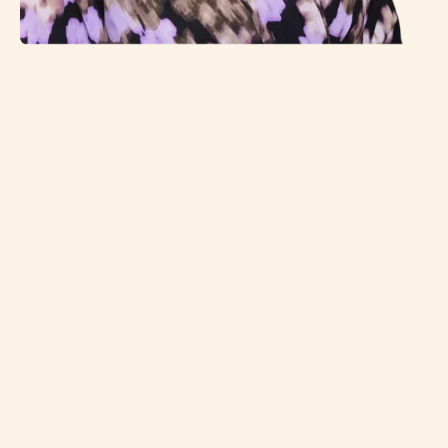
(Bedrijfs)naam
Contactpersoon
E-mailadres
*